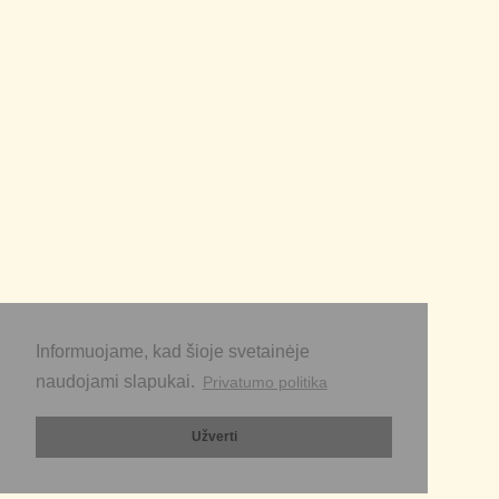
Informuojame, kad šioje svetainėje
naudojami slapukai.
Privatumo politika
Užverti