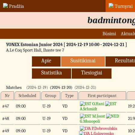
Pradžia
Turnyrai
badmintong
Būsimi
Aktual
YONEX Estonian Junior 2024 [ 2024-12-19 10:00 - 2024-12-21 ]
A.Le Coq Sport Hall, Ihaste tee 7
Apie
Susitikimai
Rezultat
Statistika
Tiesiogiai
Matches
(2024-12-19)
(2024-12-20)
(2024-12-21)
Nr
Scheduled
Group
Type
First participant
O.Hani
#47
09:00
U-19
VD
19:2
A.Schmidt
M.Joost
#48
09:00
U-19
VD
21:9
G.Monopoli
P.Dobrovolskis
#49
09:00
U-19
VD
10:2
L.Golovcenko