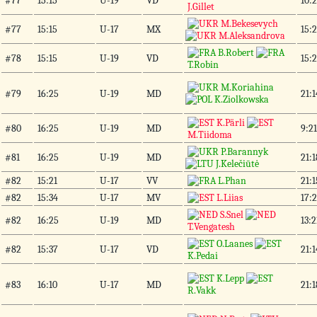
#77
15:15
U-19
VD
10:2
J.Gillet
M.Bekesevych
#77
15:15
U-17
MX
15:2
M.Aleksandrova
B.Robert
#78
15:15
U-19
VD
15:2
T.Robin
M.Koriahina
#79
16:25
U-19
MD
21:1
K.Ziolkowska
K.Pärli
#80
16:25
U-19
MD
9:21
M.Tiidoma
P.Barannyk
#81
16:25
U-19
MD
21:1
J.Kelečiūtė
#82
15:21
U-17
VV
L.Phan
21:1
#82
15:34
U-17
MV
L.Liias
17:2
S.Snel
#82
16:25
U-19
MD
13:2
T.Vengatesh
O.Laanes
#82
15:37
U-17
VD
21:1
K.Pedai
K.Lepp
#83
16:10
U-17
MD
21:1
R.Vakk