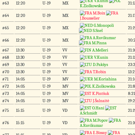
V.Kunin
#63
12:20
U-19
MX
21:1
K.Ziolkowska
M.Boix
#64
12:20
U-19
MX
21:1
J.Bousselier
G.Monopoli
#65
12:20
U-19
MX
21:1
S.Snel
A.Ravikumar
#66
12:20
U-19
MX
20:2
M.Pinna
#67
13:30
U-19
VV
A.Melleri
21:1
#68
13:30
U-19
VV
V.Kunin
21:1
#69
13:30
U-19
VV
D.Pakšys
23:2
#70
13:30
U-19
VV
T.Robin
13:2
#71
14:05
U-19
MV
M.Koriahina
21:1
#72
14:05
U-19
MV
K.Ziolkowska
21:8
#73
14:05
U-19
MV
K.Pintšuk
8:21
#74
14:05
U-19
MV
J.Šalnaitė
19:2
O.Hani
#75
15:15
U-19
VD
21:1
A.Schmidt
M.Popov
#76
15:15
U-19
VD
21:1
A.Ravikumar
E.Bissay