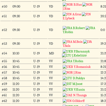
B.Hus
#50
09:00
U-19
VD
8:21
J.Risa
A.Gras
#51
09:30
U-19
VD
20:2
E.Lybeck
B.Robert
#52
09:30
U-19
VD
0:0
T.Robin
M.Boix
#53
09:30
U-19
VD
19:2
T.Sala
P.Barannyk
#54
10:10
U-19
MD
21:1
J.Kelečiūtė
#55
10:45
U-19
VV
T.Robin
21:8
#56
10:45
U-19
VV
Y.Romaniuk
8:21
#57
10:45
U-19
VV
J.Risa
12:2
#58
10:45
U-19
VV
D.Pakšys
14:2
#59
11:20
U-19
VV
M.Joost
17:2
#60
11:20
U-19
VV
V.Kunin
21:1
#61
11:20
U-19
VV
N.Thunga
15:2
#62
11:20
U-19
VV
O.Oldorff
18:2