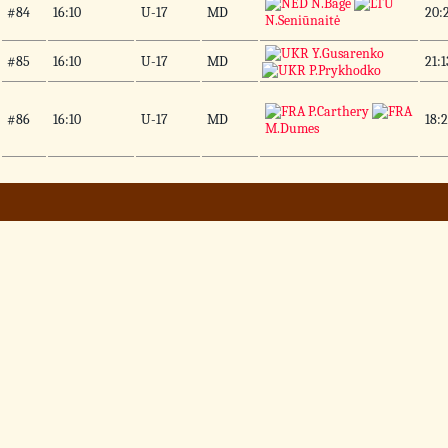
N.Bage
#84
16:10
U-17
MD
20:2
N.Seniūnaitė
Y.Gusarenko
#85
16:10
U-17
MD
21:1
P.Prykhodko
P.Carthery
#86
16:10
U-17
MD
18:2
M.Dumes