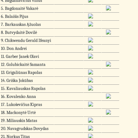
4. Bagdanavičius Vilius
5. Bagdonaitė Vakarė
6. Balaišis Pijus
7. Barkauskas Ąžuolas
8. Butvydaitė Dovilė
9. Chikwendu Gerald Ifeanyi
10. Don Andrei
11. Garber Janek Olavi
12. Golubickaitė Samanta
13. Grigaliūnas Rapolas
14. Griška Jokūbas
15. Kavaliauskas Rapolas
16. Kovalenko Anna
17. Lukoševičius Kipras
18. Mackonytė Urtė
19. Miliauskis Matas
20. Navagrudskas Dovydas
21. Norkus Titas