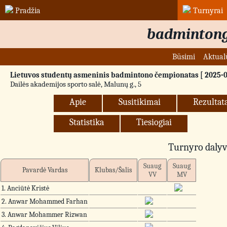
Pradžia
Turnyrai
badmintong
Būsimi
Aktual
Lietuvos studentų asmeninis badmintono čempionatas [ 2025-03
Dailės akademijos sporto salė, Malunų g., 5
Apie
Susitikimai
Rezultat
Statistika
Tiesiogiai
Turnyro dalyv
Suaug
Suaug
Pavardė Vardas
Klubas/Šalis
VV
MV
1. Anciūtė Kristė
2. Anwar Mohammed Farhan
3. Anwar Mohammer Rizwan