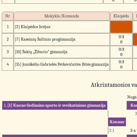
0
0
Nr
Mokykla/Komanda
Klaipėda
1
[2] Klaipėdos licėjus
0:3
2
[7] Raseinių Šaltinio progimnazija
0
0:3
3
[10] Šakių „Žiburio“ gimnazija
0
0:3
4
[15] Joniškėlio Gabrielės Petkevičaitės-Bitės gimnazija
0
Atkrintamosios v
Nugal
1.
[1] Kauno Gedimino sporto ir sveikatinimo gimnazija
Ka
2
Kaunas
2:1
3-a 