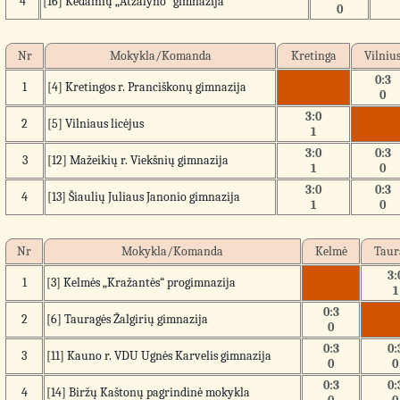
4
[16] Kėdainių „Atžalyno“ gimnazija
0
Nr
Mokykla/Komanda
Kretinga
Vilniu
0:3
1
[4] Kretingos r. Pranciškonų gimnazija
0
3:0
2
[5] Vilniaus licėjus
1
3:0
0:3
3
[12] Mažeikių r. Viekšnių gimnazija
1
0
3:0
0:3
4
[13] Šiaulių Juliaus Janonio gimnazija
1
0
Nr
Mokykla/Komanda
Kelmė
Taur
3:
1
[3] Kelmės „Kražantės“ progimnazija
1
0:3
2
[6] Tauragės Žalgirių gimnazija
0
0:3
0:
3
[11] Kauno r. VDU Ugnės Karvelis gimnazija
0
0
0:3
0:
4
[14] Biržų Kaštonų pagrindinė mokykla