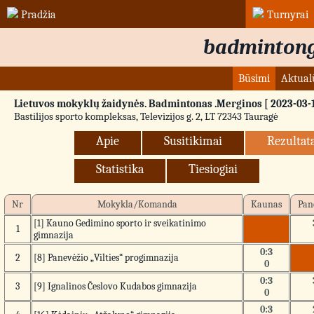
Pradžia
Turnyrai
badmintong
Būsimi
Aktual
Lietuvos mokyklų žaidynės. Badmintonas .Merginos [ 2023-03-18
Bastilijos sporto kompleksas, Televizijos g. 2, LT 72343 Tauragė
Apie
Susitikimai
Rezultat
Statistika
Tiesiogiai
Nr
Mokykla/Komanda
Kaunas
Pan
[1] Kauno Gedimino sporto ir sveikatinimo
1
gimnazija
0:3
2
[8] Panevėžio „Vilties“ progimnazija
0
0:3
3
[9] Ignalinos Česlovo Kudabos gimnazija
0
0:3