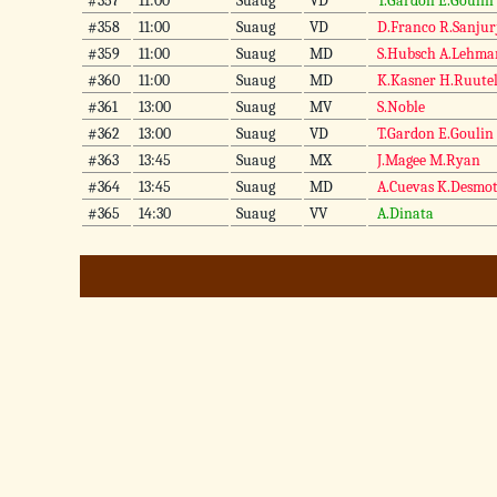
#357
11:00
Suaug
VD
T.Gardon E.Goulin
#358
11:00
Suaug
VD
D.Franco R.Sanjur
#359
11:00
Suaug
MD
S.Hubsch A.Lehm
#360
11:00
Suaug
MD
K.Kasner H.Ruute
#361
13:00
Suaug
MV
S.Noble
#362
13:00
Suaug
VD
T.Gardon E.Goulin
#363
13:45
Suaug
MX
J.Magee M.Ryan
#364
13:45
Suaug
MD
A.Cuevas K.Desmo
#365
14:30
Suaug
VV
A.Dinata