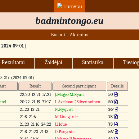
Turnyrai
badmintongo.eu
Būsimi
Aktualūs
 2024-09-01 ]
Rezultatai
Žaidėjai
Statistika
Tiesiog
8-31)
(2024-09-01)
pant
Result
Second participant
Details
22:20 12:21 17:21
J.Magee M.Ryan
50
'
utel
20:22 21:19 21:17
L.Axelsson J.Silvennoinen
50
'
21:23 12:21
N.Nyqvist
36
'
21:8 21:6
M.Lindgarde
23
'
21:23 21:16 24:22
J.Houe
73
'
21:8 21:23 21:13
D.Pangestu
56
'