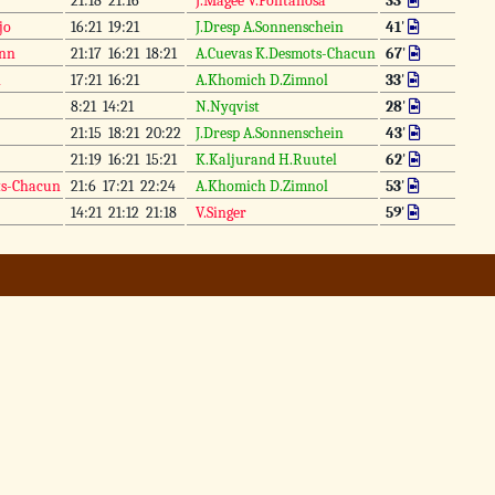
21:18 21:16
J.Magee V.Pontanosa
33
'
jo
16:21 19:21
J.Dresp A.Sonnenschein
41
'
ann
21:17 16:21 18:21
A.Cuevas K.Desmots-Chacun
67
'
l
17:21 16:21
A.Khomich D.Zimnol
33
'
8:21 14:21
N.Nyqvist
28
'
21:15 18:21 20:22
J.Dresp A.Sonnenschein
43
'
21:19 16:21 15:21
K.Kaljurand H.Ruutel
62
'
ts-Chacun
21:6 17:21 22:24
A.Khomich D.Zimnol
53
'
14:21 21:12 21:18
V.Singer
59
'