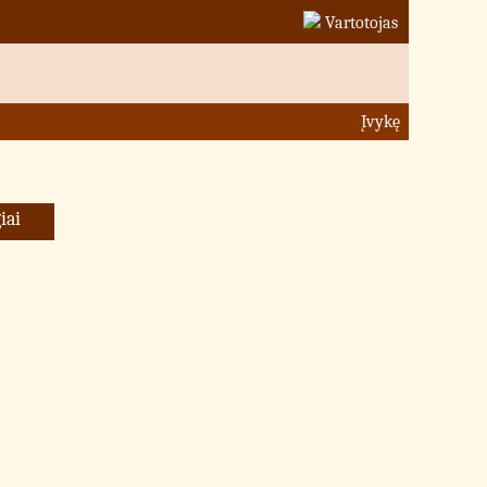
Vartotojas
Įvykę
iai