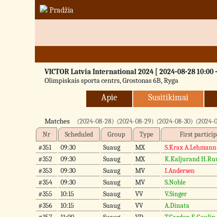
Pradžia
VICTOR Latvia International 2024 [ 2024-08-28 10:00 -
Olimpiskais sporta centrs, Grostonas 6B, Ryga
Apie
Susitikimai
Matches
(2024-08-28)
(2024-08-29)
(2024-08-30)
(2024-0
Nr
Scheduled
Group
Type
First partici
#351
09:30
Suaug
MX
S.Krax A.Lehmann
#352
09:30
Suaug
MX
K.Kaljurand H.Ru
#353
09:30
Suaug
MV
I.Andersen
#354
09:30
Suaug
MV
S.Noble
#355
10:15
Suaug
VV
V.Singer
#356
10:15
Suaug
VV
A.Dinata