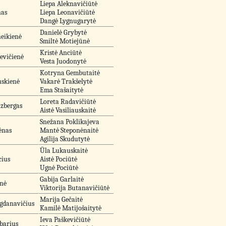
Liepa Aleknavičiūtė
nas
Liepa Leonavičiūtė
Dangė Lygnugarytė
Danielė Grybytė
eikienė
Smiltė Motiejūnė
Kristė Anciūtė
levičienė
Vesta Juodonytė
Kotryna Gembutaitė
uskienė
Vakarė Trakšelytė
Ema Stašaitytė
Loreta Radavičiūtė
zbergas
Aistė Vasiliauskaitė
Snežana Poklikajeva
ėnas
Mantė Steponėnaitė
Agilija Skudutytė
Ūla Lukauskaitė
cius
Aistė Pociūtė
Ugnė Pociūtė
Gabija Garlaitė
enė
Viktorija Butanavičiūtė
Marija Gečaitė
agdanavičius
Kamilė Matijošaitytė
Ieva Paškevičiūtė
barius