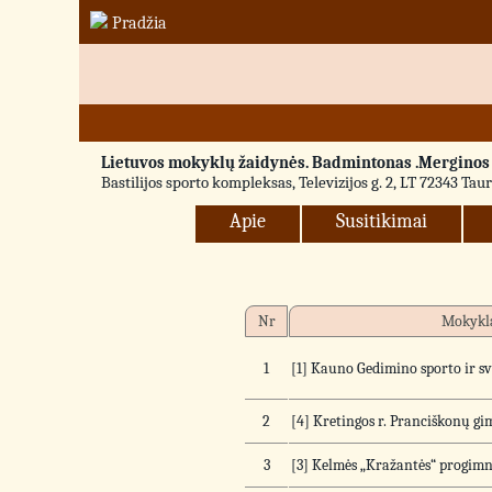
Pradžia
Lietuvos mokyklų žaidynės. Badmintonas .Merginos [ 
Bastilijos sporto kompleksas, Televizijos g. 2, LT 72343 Tau
Apie
Susitikimai
Nr
Mokykl
1
[1] Kauno Gedimino sporto ir s
2
[4] Kretingos r. Pranciškonų gi
3
[3] Kelmės „Kražantės“ progimn