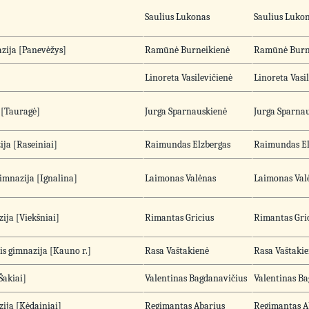
Saulius Lukonas
Saulius Luko
azija [Panevėžys]
Ramūnė Burneikienė
Ramūnė Burn
Linoreta Vasilevičienė
Linoreta Vasi
 [Tauragė]
Jurga Sparnauskienė
Jurga Sparna
ija [Raseiniai]
Raimundas Elzbergas
Raimundas El
imnazija [Ignalina]
Laimonas Valėnas
Laimonas Val
zija [Viekšniai]
Rimantas Gricius
Rimantas Gri
is gimnazija [Kauno r.]
Rasa Vaštakienė
Rasa Vaštaki
Šakiai]
Valentinas Bagdanavičius
Valentinas B
zija [Kėdainiai]
Regimantas Abarius
Regimantas A