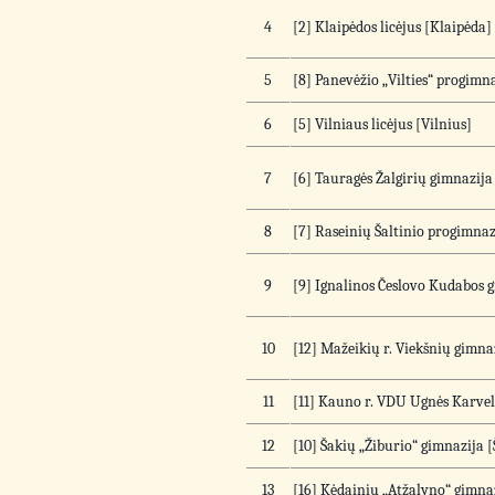
4
[2] Klaipėdos licėjus [Klaipėda]
5
[8] Panevėžio „Vilties“ progimn
6
[5] Vilniaus licėjus [Vilnius]
7
[6] Tauragės Žalgirių gimnazija
8
[7] Raseinių Šaltinio progimnaz
9
[9] Ignalinos Česlovo Kudabos g
10
[12] Mažeikių r. Viekšnių gimna
11
[11] Kauno r. VDU Ugnės Karvel
12
[10] Šakių „Žiburio“ gimnazija [
13
[16] Kėdainių „Atžalyno“ gimna