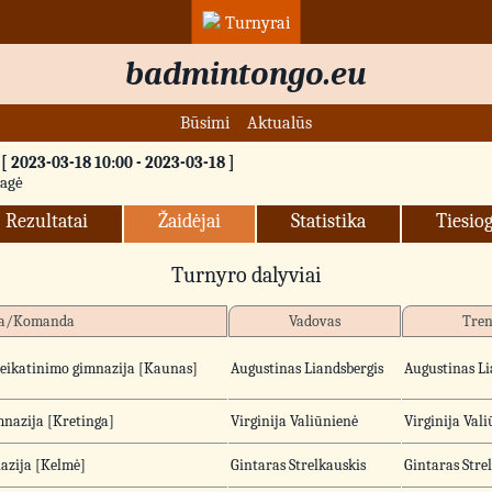
Turnyrai
badmintongo.eu
Būsimi
Aktualūs
2023-03-18 10:00 - 2023-03-18 ]
ragė
Rezultatai
Žaidėjai
Statistika
Tiesiog
Turnyro dalyviai
a/Komanda
Vadovas
Tren
veikatinimo gimnazija [Kaunas]
Augustinas Liandsbergis
Augustinas Li
mnazija [Kretinga]
Virginija Valiūnienė
Virginija Val
azija [Kelmė]
Gintaras Strelkauskis
Gintaras Stre