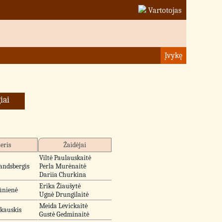
Vartotojas
Įvykę
iai
eris
Žaidėjai
Viltė Paulauskaitė
andsbergis
Perla Murėnaitė
Dariia Churkina
Erika Žiaušytė
iūnienė
Ugnė Drungilaitė
Meida Levickaitė
lkauskis
Gustė Gedminaitė