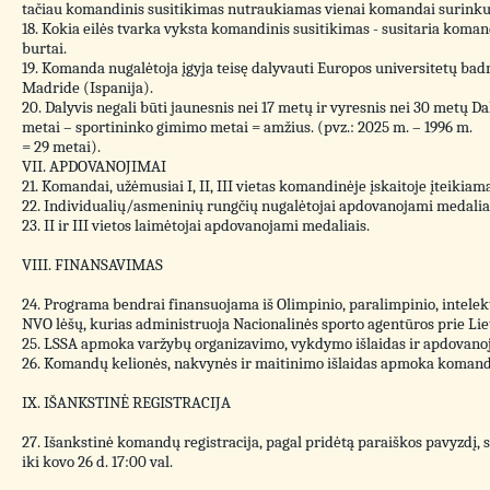
tačiau komandinis susitikimas nutraukiamas vienai komandai surinkus
18. Kokia eilės tvarka vyksta komandinis susitikimas - susitaria komand
burtai.
19. Komanda nugalėtoja įgyja teisę dalyvauti Europos universitetų badm
Madride (Ispanija).
20. Dalyvis negali būti jaunesnis nei 17 metų ir vyresnis nei 30 metų
metai – sportininko gimimo metai = amžius. (pvz.: 2025 m. – 1996 m.
= 29 metai).
VII. APDOVANOJIMAI
21. Komandai, užėmusiai I, II, III vietas komandinėje įskaitoje įteiki
22. Individualių/asmeninių rungčių nugalėtojai apdovanojami medaliais
23. II ir III vietos laimėtojai apdovanojami medaliais.
VIII. FINANSAVIMAS
24. Programa bendrai finansuojama iš Olimpinio, paralimpinio, intele
NVO lėšų, kurias administruoja Nacionalinės sporto agentūros prie Lie
25. LSSA apmoka varžybų organizavimo, vykdymo išlaidas ir apdovan
26. Komandų kelionės, nakvynės ir maitinimo išlaidas apmoka komandi
IX. IŠANKSTINĖ REGISTRACIJA
27. Išankstinė komandų registracija, pagal pridėtą paraiškos pavyzdį
iki kovo 26 d. 17:00 val.