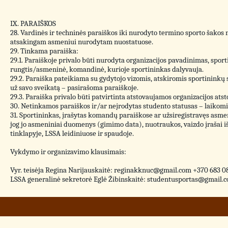
IX. PARAIŠKOS
28. Vardinės ir techninės paraiškos iki nurodyto termino sporto šakos 
atsakingam asmeniui nurodytam nuostatuose.
29. Tinkama paraiška:
29.1. Paraiškoje privalo būti nurodyta organizacijos pavadinimas, spo
rungtis/asmeninė, komandinė, kurioje sportininkas dalyvauja.
29.2. Paraiška pateikiama su gydytojo vizomis, atskiromis sportinink
už savo sveikatą – pasirašoma paraiškoje.
29.3. Paraiška privalo būti patvirtinta atstovaujamos organizacijos atst
30. Netinkamos paraiškos ir/ar neįrodytas studento statusas – laikomi 
31. Sportininkas, įrašytas komandų paraiškose ar užsiregistravęs asmen
jog jo asmeniniai duomenys (gimimo data), nuotraukos, vaizdo įrašai iš
tinklapyje, LSSA leidiniuose ir spaudoje.
Vykdymo ir organizavimo klausimais:
Vyr. teisėja Regina Narijauskaitė: reginakknuc@gmail.com +370 683 0
LSSA generalinė sekretorė Eglė Žibinskaitė: studentusportas@gmail.c