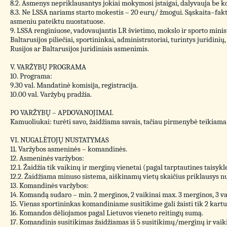
8.2. Asmenys nepriklausantys jokiai mokymosi įstaigai, dalyvauja be k
8.3. Ne LSSA nariams starto mokestis – 20 eurų/ žmogui. Sąskaita–fak
asmeniu pateiktu nuostatuose.
9. LSSA renginiuose, vadovaujantis LR švietimo, mokslo ir sporto minist
Baltarusijos piliečiai, sportininkai, administratoriai, turintys juridinių
Rusijos ar Baltarusijos juridiniais asmenimis.
V. VARŽYBŲ PROGRAMA
10. Programa:
9.30 val. Mandatinė komisija, registracija.
10.00 val. Varžybų pradžia.
PO VARŽYBŲ – APDOVANOJIMAI.
Kamuoliukai: turėti savo, žaidžiama savais, tačiau pirmenybė teikia
VI. NUGALĖTOJŲ NUSTATYMAS
11. Varžybos asmeninės – komandinės.
12. Asmeninės varžybos:
12.1. Žaidžia tik vaikinų ir merginų vienetai (pagal tarptautines taisykle
12.2. Žaidžiama minuso sistema, aiškinamų vietų skaičius priklausys nu
13. Komandinės varžybos:
14. Komandą sudaro – min. 2 merginos, 2 vaikinai max. 3 merginos, 3 vai
15. Vienas sportininkas komandiniame susitikime gali žaisti tik 2 kartu
16. Komandos dėliojamos pagal Lietuvos vieneto reitingų sumą.
17. Komandinis susitikimas žaidžiamas iš 5 susitikimų/merginų ir vaiki