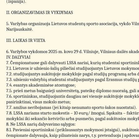
(Ispanija).
II. ORGANIZAVIMAS IR VYKDYMAS
5. Varžybas organizuoja Lietuvos studentų sporto asociacija, vykdo Vil
Narijauskaitė.
III. LAIKAS IR VIETA
6. Varžybos vykdomos 2025 m. kovo 29 d. Vilniuje, Vilniaus dailės akade
IV. DALYVIAI
7. Čempionatuose gali dalyvauti LSSA nariai, kurių studentai sportininka
7.1. Lietuvos ir užsienio šalių piliečiai studijuojantys Lietuvos mokymos
7.2. studijuojantys aukštojoje mokykloje pagal studijų programą arba 
7.3. užsienio valstybių studentai studijuojantys pagal Erasmus studijų
7.4. esantys akademinėse atostogose;
7.5. prieš metus baigusieji universitetą, pateikę diplomo nuorašą, gali 
7.6. sportininkas, studijuojantis daugiau nei vienoje aukštojoje mokykl
pasirinktinai, visus mokslo metus;
7.7. amžius neribojamas (jei kitaip nenumato sporto šakos nuostatai).
7.8. LSSA nariams starto mokestis – 10 eurų/ žmogui. Sąskaita – faktū
mokyklai iki sekančio ketvirčio arba pusmečio, pagal aukštosios mokyk
8. Ne LSSA narių dalyvavimo sąlygos:
8.1. Pavieniai sportininkai (priklausantys mokymosi įstaigai), aukštos
čempionate dalyvauja, kaip pilnateisis narys, t.y. pretenduoja į apdova