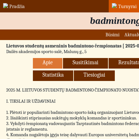
Pradžia
Turnyrai
badmintong
Būsimi
Aktual
Lietuvos studentų asmeninis badmintono čempionatas [ 2025-03
Dailės akademijos sporto salė, Malunų g., 5
Apie
Susitikimai
Rezultat
Statistika
Tiesiogiai
2025 M. LIETUVOS STUDENTŲ BADMINTONO ČEMPIONATO NUOSTA
I. TIKSLAI IR UŽDAVINIAI
1. Plėtoti ir populiarinti badmintono sporto šaką organizuojant Lietuv
2. Išaiškinti stipriausias aukštųjų mokyklų komandas ir sportininkus.
3. Vykdyti čempionatą vadovaujantis Tarptautinės badmintono federac
įstatais ir reglamentu.
4. Komanda nugalėtoja įgyja teisę dalyvauti Europos universitetų badm